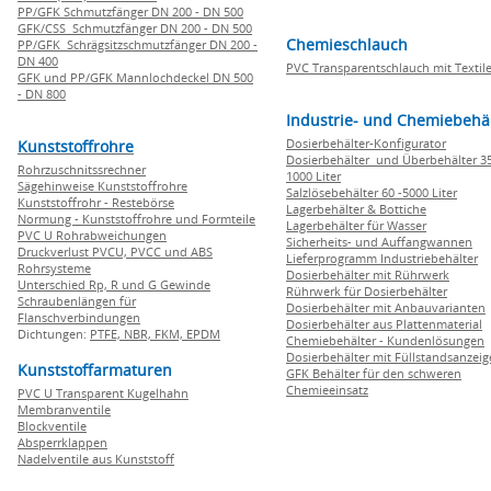
PP/GFK Schmutzfänger DN 200 - DN 500
GFK/CSS Schmutzfänger DN 200 - DN 500
Chemieschlauch
PP/GFK Schrägsitzschmutzfänger DN 200 -
DN 400
PVC Transparentschlauch mit Textile
GFK und PP/GFK Mannlochdeckel DN 500
- DN 800
Industrie- und Chemiebehä
Dosierbehälter-Konfigurator
Kunststoffrohre
Dosierbehälter und Überbehälter 35
Rohrzuschnitssrechner
1000 Liter
Sägehinweise Kunststoffrohre
Salzlösebehälter 60 -5000 Liter
Kunststoffrohr - Restebörse
Lagerbehälter & Bottiche
Normung - Kunststoffrohre und Formteile
Lagerbehälter für Wasser
PVC U Rohrabweichungen
Sicherheits- und Auffangwannen
Druckverlust PVCU, PVCC und ABS
Lieferprogramm Industriebehälter
Rohrsysteme
Dosierbehälter mit Rührwerk
Unterschied Rp, R und G Gewinde
Rührwerk für Dosierbehälter
Schraubenlängen für
Dosierbehälter mit Anbauvarianten
Flanschverbindungen
Dosierbehälter aus Plattenmaterial
Dichtungen:
PTFE,
NBR,
FKM,
EPDM
Chemiebehälter - Kundenlösungen
Dosierbehälter mit Füllstandsanzei
Kunststoffarmaturen
GFK Behälter für den schweren
Chemieeinsatz
PVC U Transparent Kugelhahn
Membranventile
Blockventile
Absperrklappen
Nadelventile aus Kunststoff