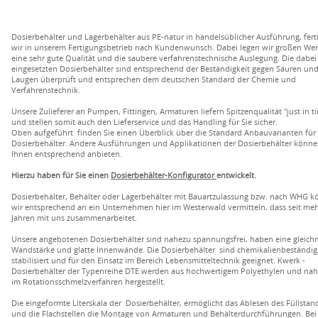
Dosierbehälter und Lagerbehälter aus PE-natur in handelsüblicher Ausführung, fert
wir in unserem Fertigungsbetrieb nach Kundenwunsch. Dabei legen wir großen Wer
eine sehr gute Qualität und die saubere verfahrenstechnische Auslegung. Die dabei
eingesetzten Dosierbehälter sind entsprechend der Beständigkeit gegen Säuren un
Laugen überprüft und entsprechen dem deutschen Standard der Chemie und
Verfahrenstechnik.
Unsere Zulieferer an Pumpen, Fittingen, Armaturen liefern Spitzenqualität "just in t
und stellen somit auch den Lieferservice und das Handling für Sie sicher.
Oben aufgeführt finden Sie einen Überblick über die Standard Anbauvarianten für
Dosierbehälter. Andere Ausführungen und Applikationen der Dosierbehälter könne
Ihnen entsprechend anbieten.
Hierzu haben für Sie einen
Dosierbehälter-Konfigurator
entwickelt.
Dosierbehälter, Behälter oder Lagerbehälter mit Bauartzulassung bzw. nach WHG 
wir entsprechend an ein Unternehmen hier im Westerwald vermitteln, dass seit me
Jahren mit uns zusammenarbeitet.
Unsere angebotenen Dosierbehälter sind nahezu spannungsfrei, haben eine gleich
Wandstärke und glatte Innenwände. Die Dosierbehälter sind chemikalienbeständig
stabilisiert und für den Einsatz im Bereich Lebensmitteltechnik geeignet. Kwerk -
Dosierbehälter der Typenreihe DTE werden aus hochwertigem Polyethylen und nah
im Rotationsschmelzverfahren hergestellt.
Die eingeformte Literskala der Dosierbehälter, ermöglicht das Ablesen des Füllstan
und die Flachstellen die Montage von Armaturen und Behälterdurchführungen. Bei