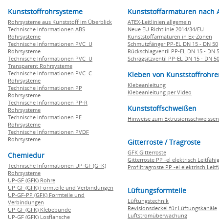
Kunststoffrohrsysteme
Kunststoffarmaturen nach 
Rohrsysteme aus Kunststoff im Überblick
ATEX-Leitlinien allgemein
Technische Informationen ABS
Neue EU Richtlinie 2014/34/EU
Rohrsysteme
Kunststoffarmaturen in Ex-Zonen
Technische Informationen PVC U
Schmutzfänger PP-EL DN 15 - DN 50
Rohrsysteme
Rückschlagventil PP-EL DN 15 - DN 
Technische Informationen PVC U
Schrägsitzventil PP-EL DN 15 - DN 5
Transparent Rohrsysteme
Technische Informationen PVC C
Kleben von Kunststoffrohre
Rohrsysteme
Klebeanleitung
Technische Informationen PP
Klebeanleitung per Video
Rohrsysteme
Technische Informationen PP-R
Kunststoffschweißen
Rohrsysteme
Technische Informationen PE
Hinweise zum Extrusionsschweissen
Rohrsysteme
Technische Informationen PVDF
Rohrsysteme
Gitterroste / Tragroste
GFK Gitterroste
Chemiedur
Gitterroste PP -el elektrisch Leitfähi
Technische Informationen UP-GF (GFK)
Profiltragroste PP -el elektrisch Leit
Rohrsysteme
UP-GF (GFK) Rohre
UP-GF (GFK) Formteile und Verbindungen
Lüftungsformteile
UP-GF-PP (GFK) Formteile und
Lüftungstechnik
Verbindungen
Revisionsdeckel für Lüftungskanäle
UP-GF (GFK) Klebebunde
Luftstromüberwachung
UP-GF (GFK) Losflansche